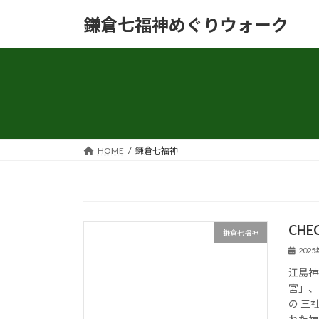
コ
ナ
鎌倉七福神めぐりウォーク
ン
ビ
テ
ゲ
ン
ー
ツ
シ
へ
ョ
ス
ン
キ
に
ッ
移
HOME
鎌倉七福神
プ
動
CHE
鎌倉七福神
202
江島神
宮」、
の 三