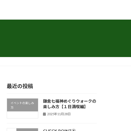
最近の投稿
鎌倉七福神めぐりウォークの
イベントの楽しみ
楽しみ方【１日満喫編】
方
2025年11月28日
CHECK POINT⑧