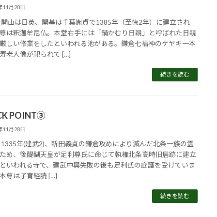
5年11月28日
 開山は日英、開基は千葉胤貞で1385年（至徳2年）に建立され
尊は釈迦牟尼仏。本堂右手には「鍋かむり日親」と呼ばれた日親
厳しい修業をしたといわれる池がある。鎌倉七福神のケヤキ一本
寿老人像が祀られて […]
続きを読む
CK POINT③
5年11月28日
 1335年(建武2)、新田義貞の鎌倉攻めにより滅んだ北条一族の霊
ため、後醍醐天皇が足利尊氏に命じて執権北条高時旧居跡に建立
といわれる寺で、建武中興失敗の後も足利氏の庇護を受けていま
本尊は子育経読 […]
続きを読む