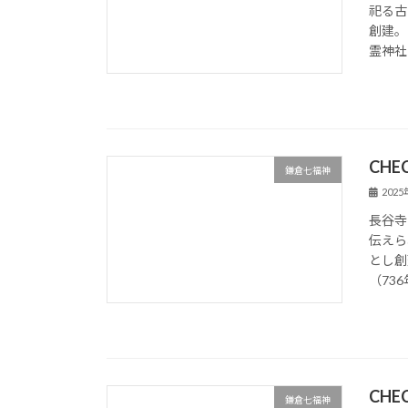
祀る古
創建。
霊神社
CHE
鎌倉七福神
202
長谷寺
伝えら
とし創
（736
CHE
鎌倉七福神