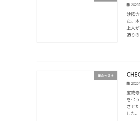
202
妙隆寺
た。本
上人が
造りの
CHE
鎌倉七福神
202
宝戒寺
を弔う
させた
した。