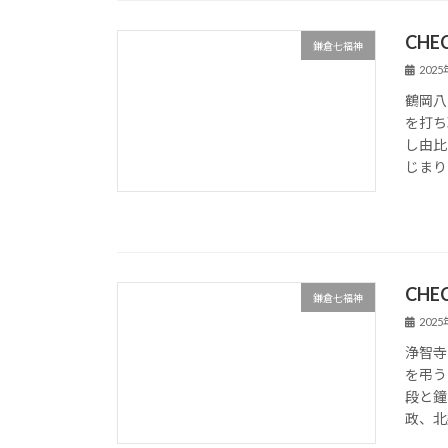
CHE
鎌倉七福神
202
鶴岡八
を打ち
し由比
じまりま
CHE
鎌倉七福神
202
浄智寺
を弔う
段と鐘
政、北