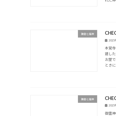
れた神
CHE
鎌倉七福神
202
本覚寺
建した
お堂で
ときに
CHE
鎌倉七福神
202
御霊神