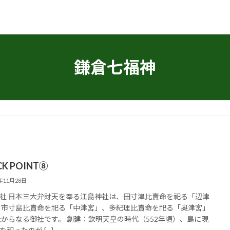
鎌倉七福神
CK POINT⑧
5年11月28日
社 日本三大弁財天を奉る江島神社は、田寸津比賣命を祀る「辺津
 市寸島比賣命を祀る「中津宮」、多紀理比賣命を祀る「奥津宮」
社からなる御社です。 創建：欽明天皇の時代（552年頃）、島に現