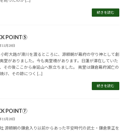
を祀ったのが […]
続きを読む
CK POINT⑤
5年11月28日
 小町大路が滑川を渡るところに、源頼朝が幕府の守り神として創
夷堂がありました。今も夷堂橋があります。日蓮が滞在していた
、その後ここから身延山へ旅立ちました。 夷堂は鎌倉幕府滅亡の
焼け、その跡につく […]
続きを読む
CK POINT⑦
5年11月28日
社 源頼朝の鎌倉入り以前からあった平安時代の武士・鎌倉景正を