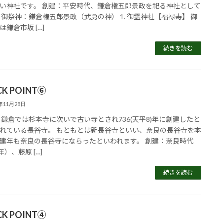
い神社です。 創建：平安時代、鎌倉権五郎景政を祀る神社として
 御祭神：鎌倉権五郎景政（武勇の神） 1. 御霊神社【福禄寿】 御
は鎌倉市坂 […]
続きを読む
CK POINT⑥
5年11月28日
 鎌倉では杉本寺に次いで古い寺とされ736(天平8)年に創建したと
れている長谷寺。 もともとは新長谷寺といい、奈良の長谷寺を本
建年も奈良の長谷寺にならったといわれます。 創建：奈良時代
年）、藤原 […]
続きを読む
CK POINT④