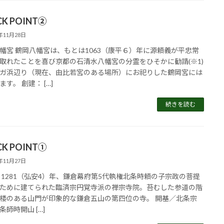
CK POINT②
5年11月28日
幡宮 鶴岡八幡宮は、もとは1063（康平６）年に源頼義が平忠常
取れたことを喜び京都の石清水八幡宮の分霊をひそかに勧請(※1)
ガ浜辺り（現在、由比若宮のある場所）にお祀りした鶴岡宮には
す。 創建： […]
続きを読む
CK POINT①
5年11月27日
 1281（弘安4）年、鎌倉幕府第5代執権北条時頼の子宗政の菩提
ために建てられた臨済宗円覚寺派の禅宗寺院。​​苔むした参道の階
楼のある山門が印象的な​鎌倉五山の第四位の寺。 開基／北条宗
条師時開山 […]