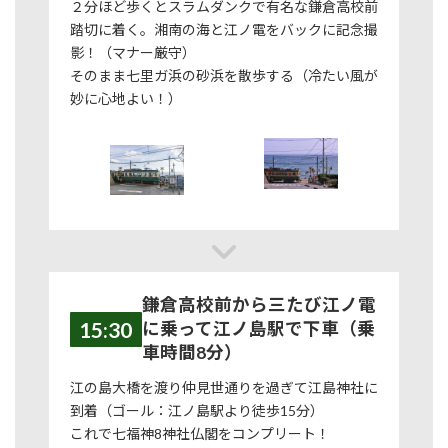
２分ほど歩くとスラムダンクで有名な鎌倉高校前
踏切に着く。湘南の海と江ノ電をバックに記念撮
影！（マナー厳守）
そのまま七里ガ浜の砂浜を散歩する（冷たい風が
妙に心地よい！）
鎌倉高校前から三たび江ノ電
15:30
に乗って江ノ島駅で下車（乗
車時間8分）
江の島大橋を渡り仲見世通りを過ぎて江島神社に
到着（ゴール：江ノ島駅より徒歩15分）
これで七福神8神社仏閣をコンプリート！