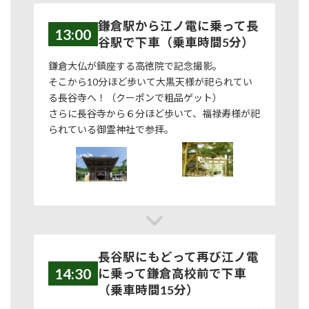
鎌倉駅から江ノ電に乗って長
13:00
谷駅で下車（乗車時間5分）
鎌倉大仏が鎮座する高徳院で記念撮影。
そこから10分ほど歩いて大黒天様が祀られてい
る長谷寺へ！（クーポンで粗品ゲット）
さらに長谷寺から６分ほど歩いて、福禄寿様が祀
られている御霊神社で参拝。
長谷駅にもどって再び江ノ電
14:30
に乗って鎌倉高校前で下車
（乗車時間15分）