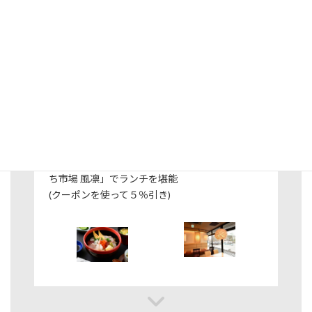
11:45
後半戦スタート
まずは、鎌倉駅東口駅ビルCIAL2階の「鎌倉こま
ち市場 風凛」でランチを堪能
(クーポンを使って５％引き)