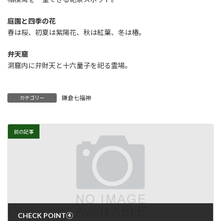
庭園と四季の花
春は桜、初夏は紫陽花、秋は紅葉、冬は椿。
弁天窟
洞窟内に弁財天と十六童子を祀る霊場。
鎌倉七福神
カテゴリー
前の記事
CHECK POINT④