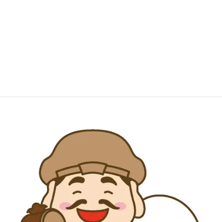
特徴
：打ち出の小槌と大袋を持ち、米俵に乗る姿。
3.
長谷寺の特徴
季節の花や仏像など見どころの多い寺で、アジサイの時期は毎年の
観光客で賑わうほか、鎌倉のまちと海が一望できると大人気の観
光スポットです。