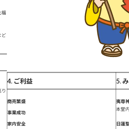
七福
など
4. ご利益
5.
巡り
商売繁盛
夷尊
本堂
事業成功
家内安全
日蓮