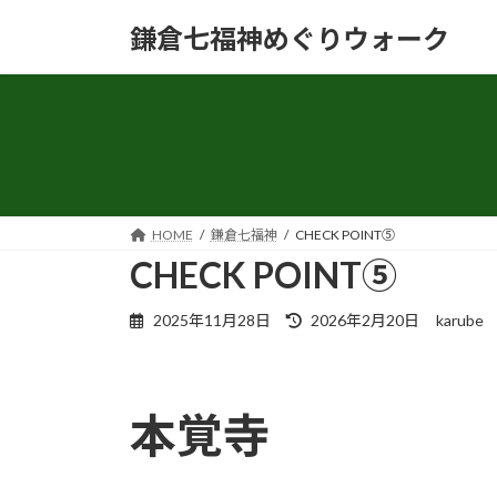
コ
ナ
鎌倉七福神めぐりウォーク
ン
ビ
テ
ゲ
ン
ー
ツ
シ
へ
ョ
ス
ン
キ
に
ッ
移
HOME
鎌倉七福神
CHECK POINT⑤
プ
動
CHECK POINT⑤
最
2025年11月28日
2026年2月20日
karube
終
更
新
日
本覚寺
時
: