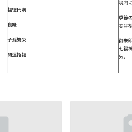
境内
福徳円満
季節
良縁
春は
子孫繁栄
御朱
七福
開運招福
気。