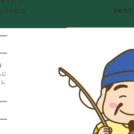
1-12-12
拝観時間
ら徒歩約5分
鎌
んじ
とし