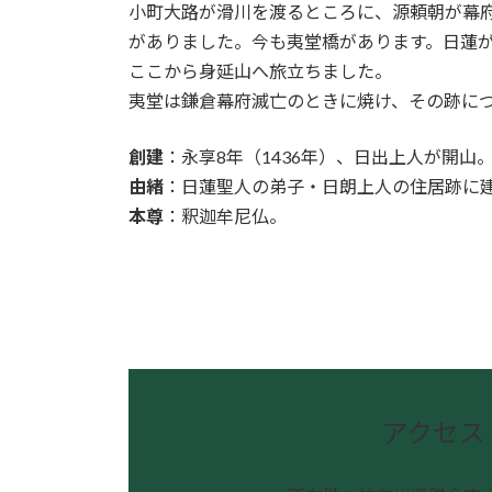
小町大路が滑川を渡るところに、源頼朝が幕
がありました。今も夷堂橋があります。日蓮
ここから身延山へ旅立ちました。
夷堂は鎌倉幕府滅亡のときに焼け、その跡に
創建
：永享8年（1436年）、日出上人が開山
由緒
：日蓮聖人の弟子・日朗上人の住居跡に
本尊
：釈迦牟尼仏。
鎌倉観光公式ガイド
アクセス