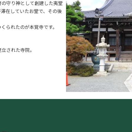
府の守り神として創建した夷堂
が滞在していたお堂で、その後
つくられたのが本覚寺です。
。
建立された寺院。