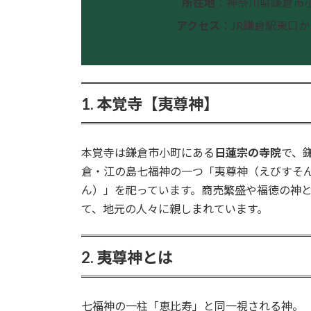
所在地
：神奈川県鎌倉市小町
アクセス
：JR鎌倉駅東口か
1. 本覚寺【夷尊神】
本覚寺は鎌倉市小町にある
日蓮宗の寺院
で、
倉・江の島七福神の一つ「夷尊神（えびすそ
ん）」を祀っています。商売繁盛や福徳の神
て、地元の人々に親しまれています。
2. 夷尊神とは
七福神の一柱「恵比寿」と同一視される神。