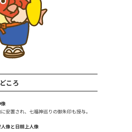
 みどころ
神像
内に安置され、七福神巡りの御朱印も授与。
聖人像と日朗上人像